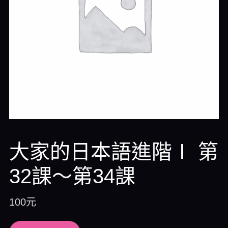
大家的日本語進階Ⅰ 第
32課～第34課
100
元