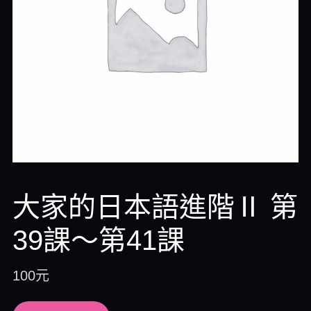
大家的日本語進階Ⅱ 第
39課～第41課
100
元