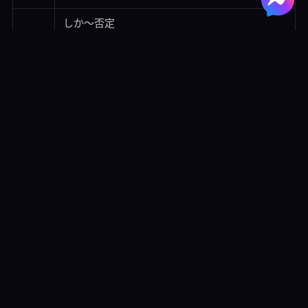
しか～否定
～は～が、～は
28
～ながら
Ｖて形＋います（反覆・習慣）
～し
©2023 櫻花國際事業有限公司 所有版權
隱私權政策
服務條款
客戶電話: 07-285-5560