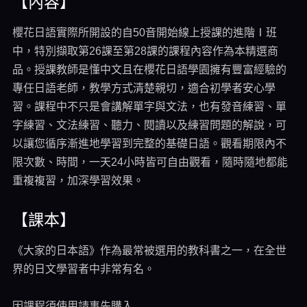
【內容】
櫻花日語實際所開設的自50音開始線上授課的進階Ⅰ班
中，特別擷取第26課至第28課的課程內容作為本精選商
品。授課教師是懂中文且在櫻花日語學園擁有豐富經驗的
專任日語老師，教學方式清楚親切，適合初學者安心學
習。課程中不只是會講解單字與文法，也有發音練習、單
字練習、文法練習、聽力、閱讀以及練習問題的解說，可
以讓您循序漸進地學習到完整的基礎日語。觀看期限內不
限次數、時間，一天24小時皆可自由觀看，隨時隨地都能
重複複習，加深學習效果。
【課本】
《大家的日本語》作為最常被選用的教科書之一，在全世
界的日文學習者中非常有名。
因課程須使用請事先購入