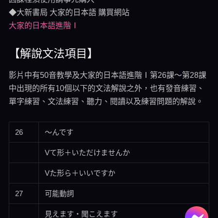
◆大新書局 大家的日本語 購買網站
大家的日本語進階Ⅰ
【解說文法項目】
影片中有50音教學及大家的日本語進階Ⅰ第26課～第28課
中出現的所有10個以下的文法解說之外，也有發音練習、
單字練習、文法練習、聽力、閱讀以及練習問題的解說。
26
～んです
Vて形＋いただけませんか
Vた形ら＋いいですか
27
可能動詞
見えます・聞こえます