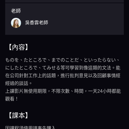
老師
吳香霏老師
【內容】
ものを、たところで、までのことだ、といったらない、
にしたところで、てみせる等可學習到像這類的文法。能
在公司針對工作上的話題，進行批判意見以及回顧事情經
經過的談話。
上課影片無使用期限，不限次數、時間，一天24小時都能
觀看！
【課本】
因課程須使用請事先購入