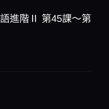
語進階Ⅱ 第45課～第