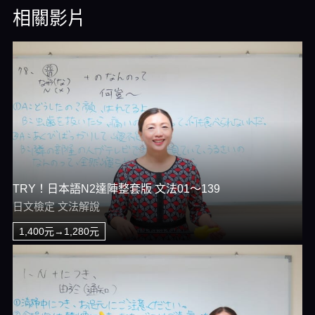
相關影片
TRY！日本語N2達陣整套版 文法01～139
日文檢定 文法解說
1,400元→1,280元