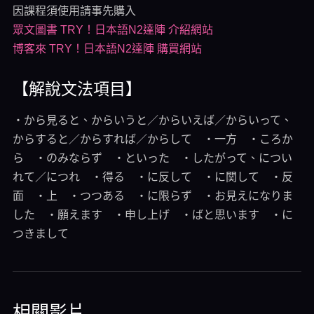
因課程須使用請事先購入
眾文圖書 TRY！日本語N2達陣 介紹網站
博客來 TRY！日本語N2達陣 購買網站
【解說文法項目】
・から見ると、からいうと／からいえば／からいって、
からすると／からすれば／からして ・一方 ・ころか
ら ・のみならず ・といった ・したがって、につい
れて／につれ ・得る ・に反して ・に関して ・反
面 ・上 ・つつある ・に限らず ・お見えになりま
した ・願えます ・申し上げ ・ばと思います ・に
つきまして
相關影片