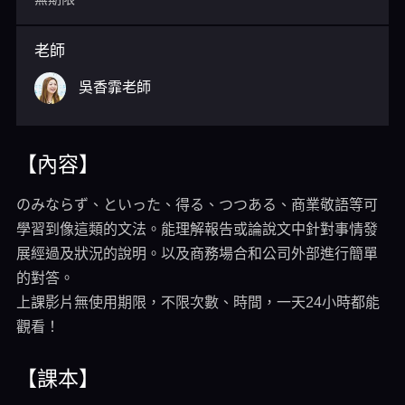
老師
吳香霏老師
【內容】
のみならず、といった、得る、つつある、商業敬語等可
學習到像這類的文法。能理解報告或論說文中針對事情發
展經過及狀況的說明。以及商務場合和公司外部進行簡單
的對答。
上課影片無使用期限，不限次數、時間，一天24小時都能
觀看！
【課本】