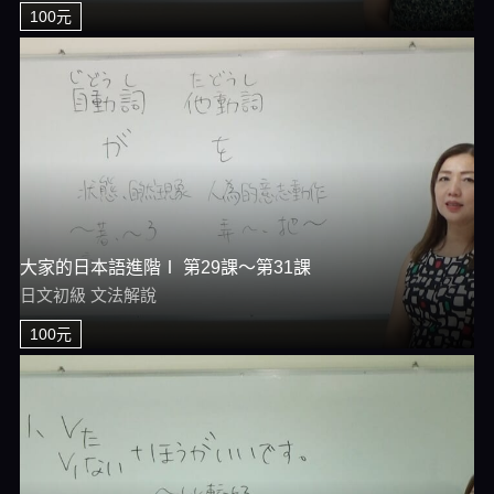
100元
大家的日本語進階Ⅰ 第29課～第31課
日文初級 文法解說
100元