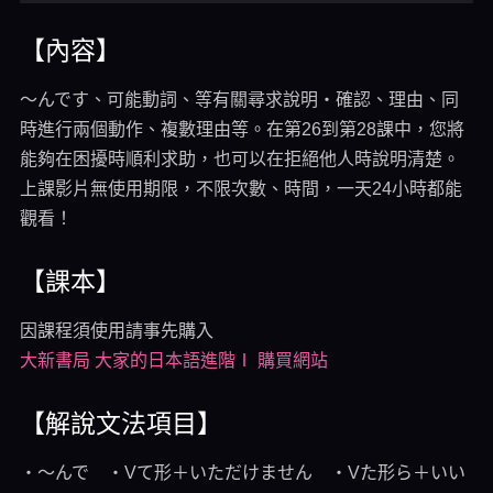
【內容】
～んです、可能動詞、等有關尋求說明・確認、理由、同
時進行兩個動作、複數理由等。在第26到第28課中，您將
能夠在困擾時順利求助，也可以在拒絕他人時說明清楚。
上課影片無使用期限，不限次數、時間，一天24小時都能
觀看！
【課本】
因課程須使用請事先購入
大新書局 大家的日本語進階Ⅰ 購買網站
【解說文法項目】
・～んで ・Vて形＋いただけません ・Vた形ら＋いい