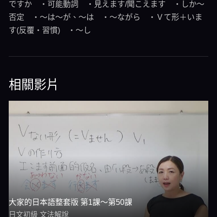
ですか ・可能動詞 ・見えます/聞こえます ・しか～
否定 ・～は～が、～は ・～ながら ・Ｖて形＋いま
す(反覆・習慣) ・～し
相關影片
大家的日本語整套版 第1課～第50課
日文初級 文法解說