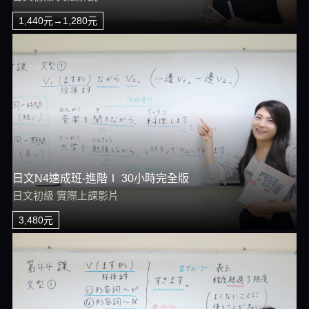
1,440元→1,280元
日文N4速成班-進階Ⅰ 30小時完全版
日文初級 實際上課影片
3,480元