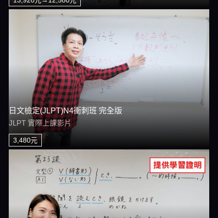
日文檢定(JLPT)N4衝刺班 完全版
JLPT 實際上課影片
3,480元