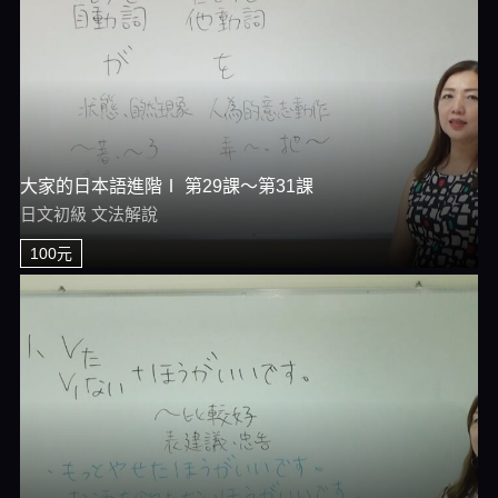
大家的日本語進階Ⅰ 第29課～第31課
日文初級 文法解說
100元