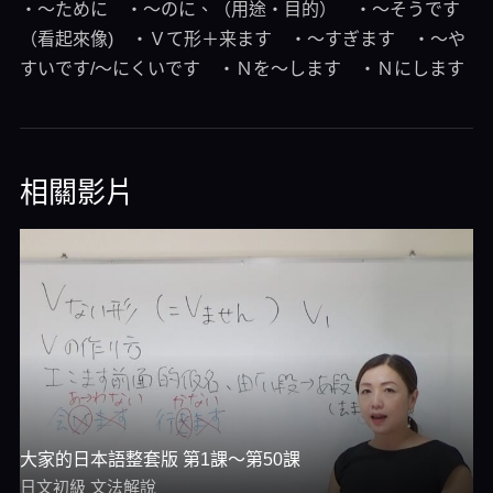
・～ために ・～のに、（用途・目的） ・～そうです
（看起來像) ・Ｖて形＋来ます ・～すぎます ・～や
すいです/～にくいです ・Ｎを～します ・Ｎにします
相關影片
大家的日本語整套版 第1課～第50課
日文初級 文法解說