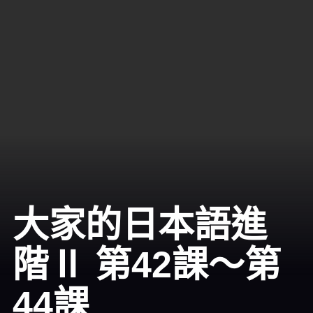
大家的日本語進
階Ⅱ 第42課～第
44課