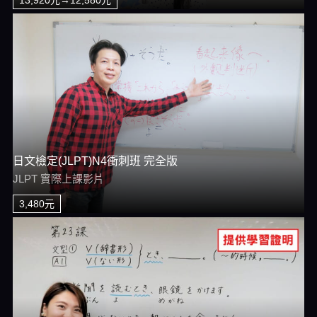
日文檢定(JLPT)N4衝刺班 完全版
JLPT 實際上課影片
3,480元