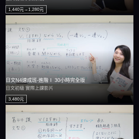
1,440元→1,280元
日文N4速成班-進階Ⅰ 30小時完全版
日文初級 實際上課影片
3,480元