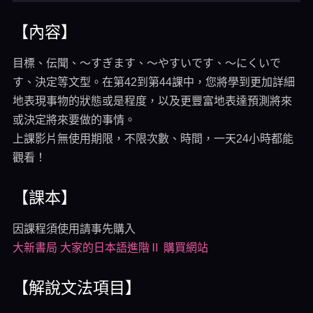
【內容】
目標、伝聞、～すぎます、～やすいです、～にくいで
す、決定等文型。在第42到第44課中，您將學到更加詳細
地表現事物的狀態或是程度，以及更豐富地表達預測將來
或決定將來要做的事情。
上課影片無使用期限，不限次數、時間，一天24小時都能
觀看！
【課本】
因課程須使用請事先購入
大新書局 大家的日本語進階Ⅱ 購買網站
【解說文法項目】