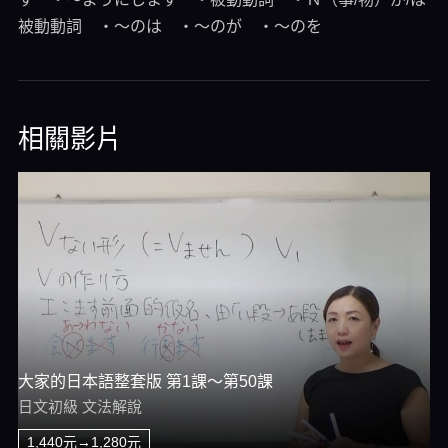
被動動詞 ・～のは ・～のが ・～のを
相關影片
大家的日本語整套版 第1課～第50課
日文初級 文法解說
1,440元→1,280元