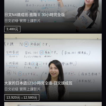
日文N4速成班-進階Ⅱ 30小時完全版
日文初級 實際上課影片
3,480元
大家的日本語123小時完全版-日文速成班
日文初級 實際上課影片
13,920元→12,580元