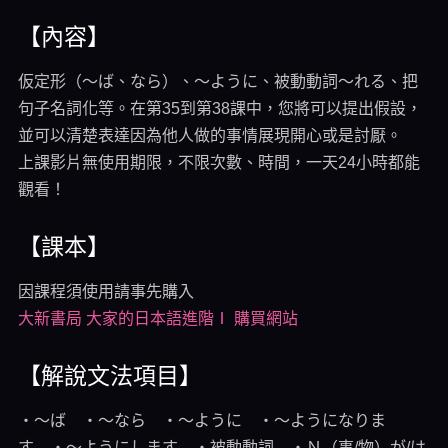
【內容】
仮定形（～ば、なら）、～ように、被動動詞～れる、把
句子名詞化等。在第35到第38課中，您將可以提出假設，
並可以清楚表達因為他人做的事情展現開心或是討厭。
上課影片無使用期限，不限次數、時間，一天24小時都能
觀看！
【課本】
因課程須使用請事先購入
大新書局 大家的日本語進階Ⅰ 購買網站
【解說文法項目】
・～ば ・～なら ・～ように ・～ようになりま
す ・～ようにします ・被動動詞 ・Ｎ（事/物）が/は