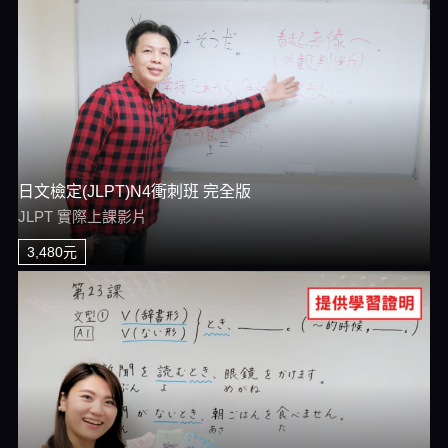
日文檢定(JLPT)N4衝刺班 完全版
JLPT 實際上課影片
3,480元