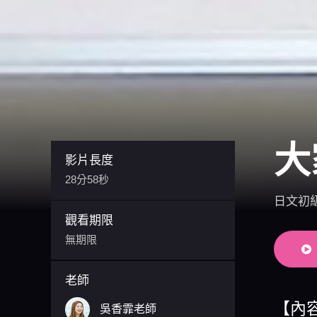
大
影片長度
28分58秒
日文初
觀看期限
無期限
老師
【內
吳香霏老師