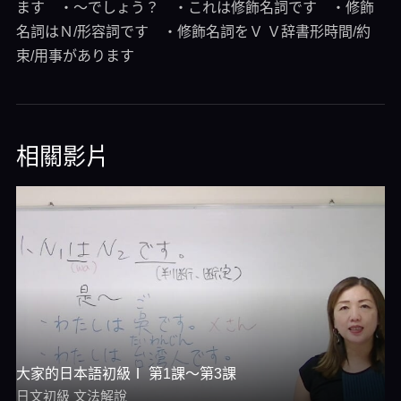
ます ・～でしょう？ ・これは修飾名詞です ・修飾
名詞はＮ/形容詞です ・修飾名詞をＶ Ｖ辞書形時間/約
束/用事があります
相關影片
大家的日本語初級Ⅰ 第1課～第3課
日文初級 文法解說