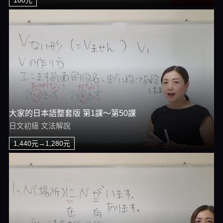
大家的日本語整套版 第1課～第50課
日文初級 文法解說
1,440元→1,280元