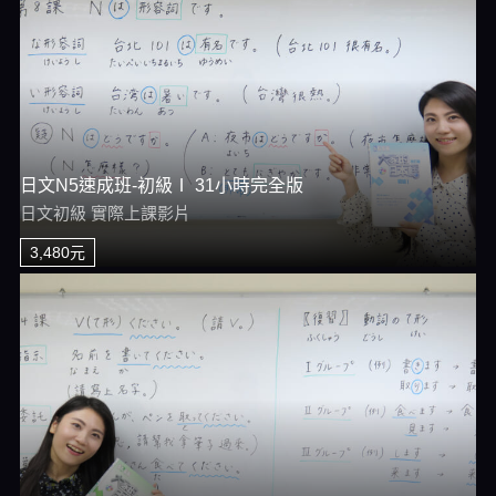
日文N5速成班-初級Ⅰ 31小時完全版
日文初級 實際上課影片
3,480元