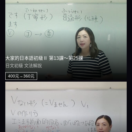
大家的日本語初級Ⅱ 第13課～第25課
日文初級 文法解說
400元→360元