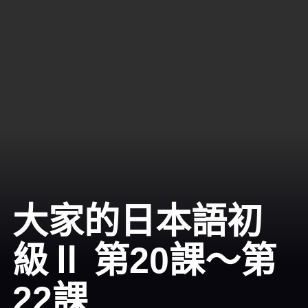
大家的日本語初
級Ⅱ 第20課～第
22課