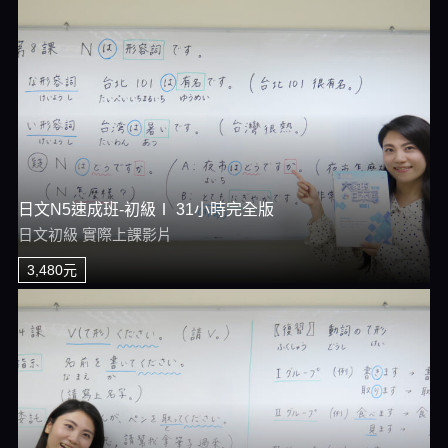
日文N5速成班-初級Ⅰ 31小時完全版
日文初級 實際上課影片
3,480元