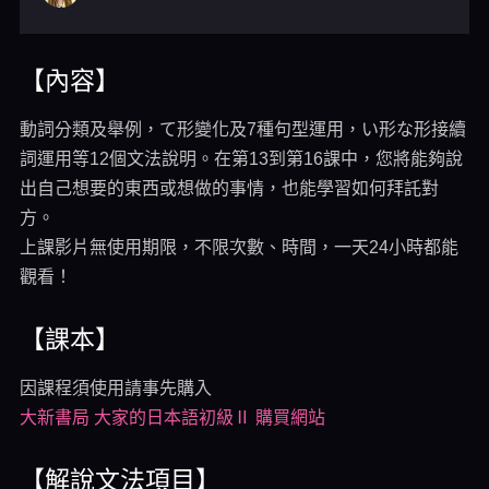
【內容】
動詞分類及舉例，て形變化及7種句型運用，い形な形接續
詞運用等12個文法說明。在第13到第16課中，您將能夠說
出自己想要的東西或想做的事情，也能學習如何拜託對
方。
上課影片無使用期限，不限次數、時間，一天24小時都能
觀看！
【課本】
因課程須使用請事先購入
大新書局 大家的日本語初級Ⅱ 購買網站
【解說文法項目】