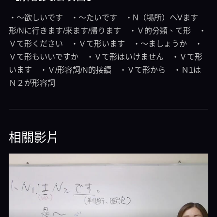
・～欲しいです ・～たいです ・N（場所）へVます
形/Nに行きます/来ます/帰ります ・Ｖ的分類、て形 ・
Ｖて形ください ・Ｖて形います ・～ましょうか ・
Ｖて形もいいですか ・Ｖて形はいけません ・Ｖて形
います ・Ｖ/形容詞/N的接續 ・Ｖて形から ・Ｎ1は
Ｎ２が形容詞
相關影片