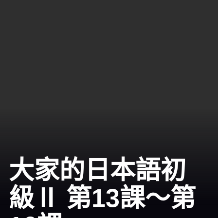
大家的日本語初
級Ⅱ 第13課～第